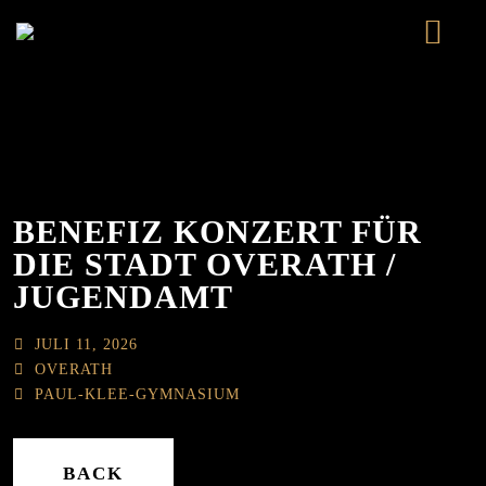
ABOUT
NEWS
HÄTZ ABER SCHIEF
BENEFIZ KONZERT FÜR
EVENTS
DIE STADT OVERATH /
JUGENDAMT
GALLERY
JULI 11, 2026
KONTAKT
OVERATH
PAUL-KLEE-GYMNASIUM
SHOP
BACK